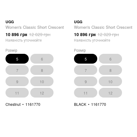
UGG
UGG
Women's Classic Short Crescent
Women's Classic Short Crescent
10 896 грн
12 029 грн
10 896 грн
12 029 грн
Наявність уточнюйте
Наявність уточнюйте
Розмір
Розмір
5
6
5
6
7
8
7
8
9
10
9
10
11
12
11
12
Chestnut
1161770
BLACK
1161770