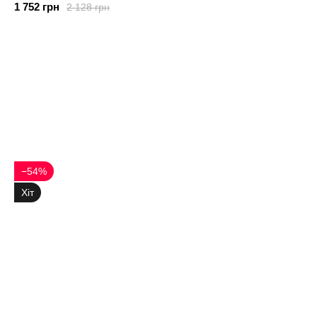
1 752 грн
2 128 грн
−54%
Хіт