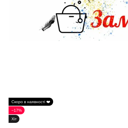
Скоро в наявності ❤️
−17%
Хіт