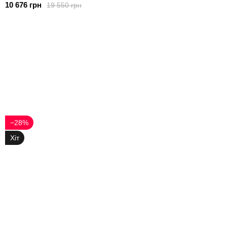
10 676 грн
19 550 грн
−28%
Хіт