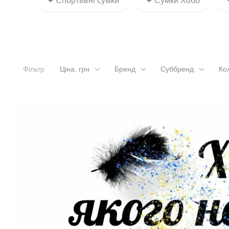
❤ Спортивні сумки
❤ Сумки Хобо
Фільтр
Ціна, грн
Бренд
Суббренд
Ко