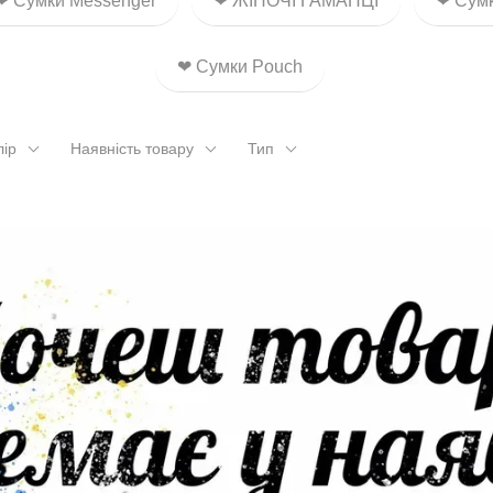
❤ Сумки Messenger
❤ ЖІНОЧІ ГАМАНЦІ
❤ Сумк
❤ Сумки Pouch
лір
Наявність товару
Тип