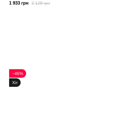
1 933 грн
2 128 грн
−46%
Хіт