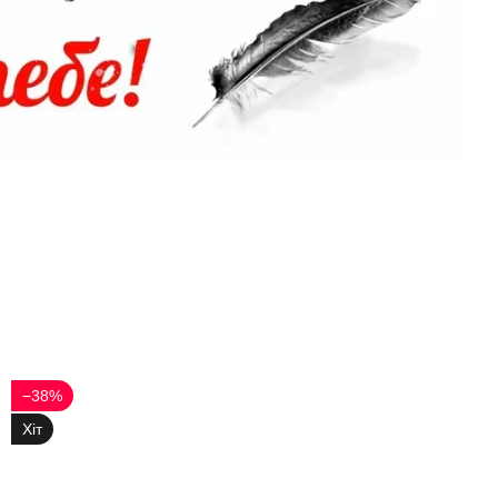
−38%
Хіт