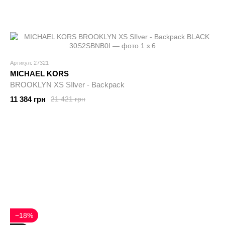
Артикул: 27321
MICHAEL KORS
BROOKLYN XS SIlver - Backpack
11 384 грн
21 421 грн
−18%