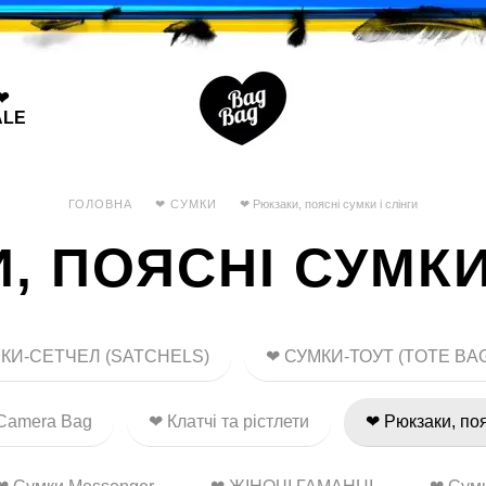
❤
ALE
ГОЛОВНА
❤ СУМКИ
❤ Рюкзаки, поясні сумки і слінги
, ПОЯСНІ СУМКИ 
КИ-СЕТЧЕЛ (SATCHELS)
❤ СУМКИ-ТОУТ (TOTE BA
Camera Bag
❤ Клатчі та рістлети
❤ Рюкзаки, поя