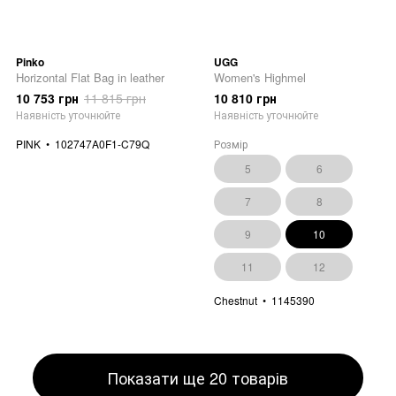
Pinko
UGG
Horizontal Flat Bag in leather
Women's Highmel
10 753 грн
11 815 грн
10 810 грн
Наявність уточнюйте
Наявність уточнюйте
PINK
102747A0F1-C79Q
Розмір
5
6
7
8
9
10
11
12
Chestnut
1145390
Показати ще 20 товарів