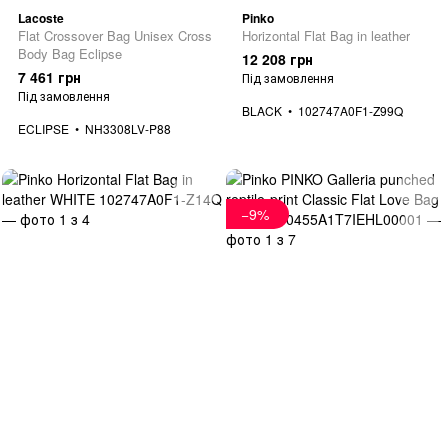
Lacoste
Pinko
Flat Crossover Bag Unisex Cross
Horizontal Flat Bag in leather
Body Bag Eclipse
12 208 грн
7 461 грн
Під замовлення
Під замовлення
BLACK
102747A0F1-Z99Q
ECLIPSE
NH3308LV-P88
−9%