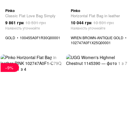
Pinko
Pinko
Classic Flat Love Bag Simply
Horizontal Flat Bag in leather
9 861 грн
10 591 грн
10 044 грн
10 591 грн
Наявність уточнюйте
Наявність уточнюйте
GOLD
100455A0F1R30Q00001
WREN BROWN-ANTIQUE GOLD
102747A0F1X25Q00001
−9%