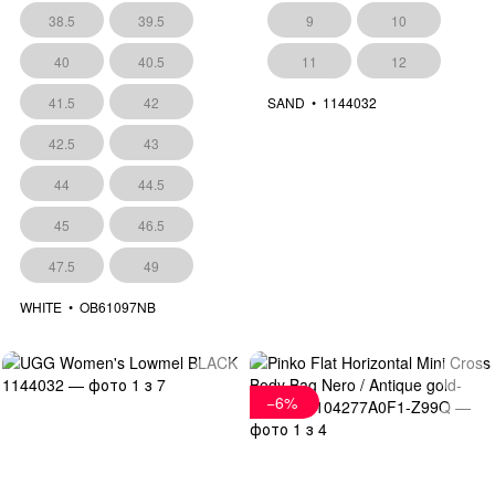
38.5
39.5
9
10
40
40.5
11
12
41.5
42
SAND
1144032
42.5
43
44
44.5
45
46.5
47.5
49
WHITE
OB61097NB
−6%