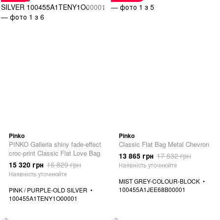
Pinko
Pinko
PINKO Galleria shiny fade-effect
Classic Flat Bag Metal Chevron
croc-print Classic Flat Love Bag
13 865 грн
17 532 грн
15 320 грн
16 829 грн
Наявність уточнюйте
Наявність уточнюйте
MIST GREY-COLOUR-BLOCK
100455A1JEE68B00001
PINK / PURPLE-OLD SILVER
100455A1TENY1O00001