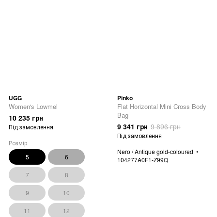
UGG
Pinko
Women's Lowmel
Flat Horizontal Mini Cross Body
Bag
10 235 грн
9 341 грн
9 896 грн
Під замовлення
Під замовлення
Розмір
Nero / Antique gold-coloured
5
6
104277A0F1-Z99Q
7
8
9
10
11
12