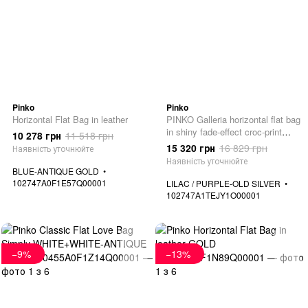
Pinko
Pinko
Horizontal Flat Bag in leather
PINKO Galleria horizontal flat bag
in shiny fade-effect croc-print
10 278 грн
11 518 грн
leather
15 320 грн
16 829 грн
Наявність уточнюйте
Наявність уточнюйте
BLUE-ANTIQUE GOLD
102747A0F1E57Q00001
LILAC / PURPLE-OLD SILVER
102747A1TEJY1O00001
−9%
−13%