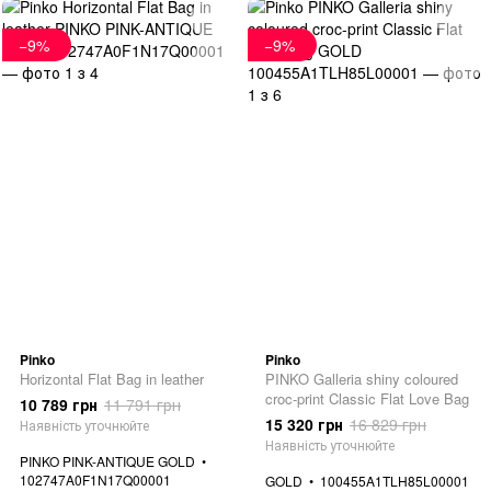
−9%
−9%
Pinko
Pinko
Horizontal Flat Bag in leather
PINKO Galleria shiny coloured
croc-print Classic Flat Love Bag
10 789 грн
11 791 грн
15 320 грн
16 829 грн
Наявність уточнюйте
Наявність уточнюйте
PINKO PINK-ANTIQUE GOLD
102747A0F1N17Q00001
GOLD
100455A1TLH85L00001