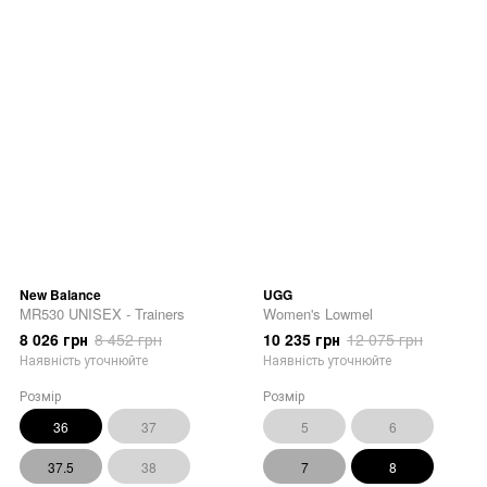
New Balance
UGG
MR530 UNISEX - Trainers
Women's Lowmel
8 026 грн
8 452 грн
10 235 грн
12 075 грн
Наявність уточнюйте
Наявність уточнюйте
Розмір
Розмір
36
37
5
6
37.5
38
7
8