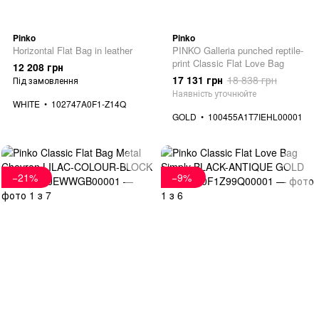
Pinko
Pinko
Horizontal Flat Bag in leather
PINKO Galleria punched reptile-
print Classic Flat Love Bag
12 208 грн
17 131 грн
18 838 грн
Під замовлення
Наявність уточнюйте
WHITE
102747A0F1-Z14Q
GOLD
100455A1T7IEHL00001
−21%
−9%