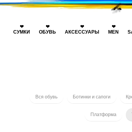
Перейти к основному контенту
❤
❤
❤
❤
СУМКИ
ОБУВЬ
АКСЕССУАРЫ
MEN
S
Вся обувь
Ботинки и сапоги
Кр
Платформа