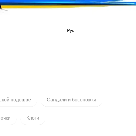
Рус
ской подошве
Сандали и босоножки
почки
Клоги