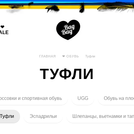
❤
ALE
ГЛАВНАЯ
❤ ОБУВЬ
Туфли
ТУФЛИ
оссовки и спортивная обувь
UGG
Обувь на пло
Туфли
Эспадрильи
Шлепанцы, вьетнамки и та