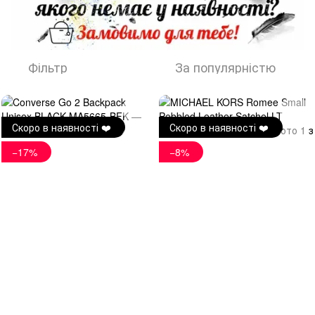
Фільтр
За популярністю
Скоро в наявності ❤️
Скоро в наявності ❤️
−17%
−8%