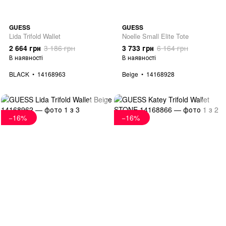
GUESS
GUESS
Lida Trifold Wallet
Noelle Small Elite Tote
2 664 грн
3 186 грн
3 733 грн
6 164 грн
В наявності
В наявності
BLACK
14168963
Beige
14168928
−16%
−16%