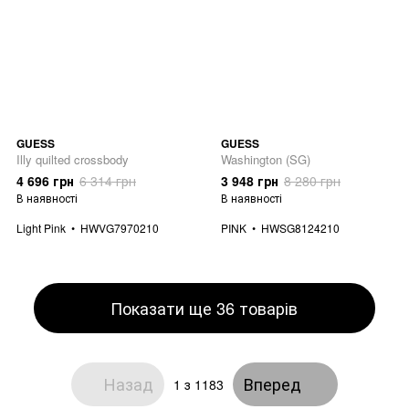
GUESS
GUESS
Illy quilted crossbody
Washington (SG)
4 696 грн
6 314 грн
3 948 грн
8 280 грн
В наявності
В наявності
Light Pink
HWVG7970210
PINK
HWSG8124210
Показати ще 36 товарів
Назад
Вперед
1
з 1183