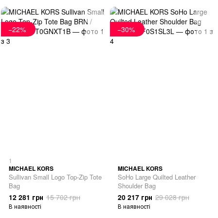
−22%
−30%
1
MICHAEL KORS
MICHAEL KORS
Sullivan Small Logo Top-Zip Tote
SoHo Large Quilted Leather
Bag
Shoulder Bag
12 281 грн
15 702 грн
20 217 грн
29 028 грн
В наявності
В наявності