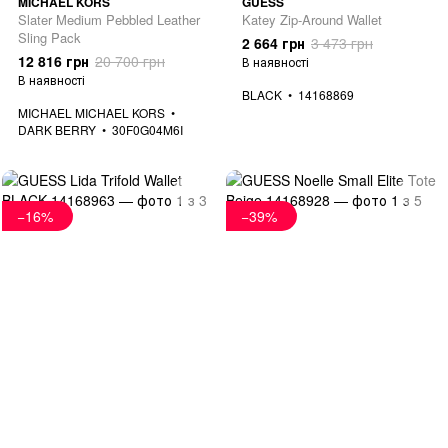
MICHAEL KORS
GUESS
Slater Medium Pebbled Leather
Katey Zip-Around Wallet
Sling Pack
2 664 грн
3 473 грн
12 816 грн
20 700 грн
В наявності
В наявності
BLACK
14168869
MICHAEL MICHAEL KORS
DARK BERRY
30F0G04M6I
−16%
−39%