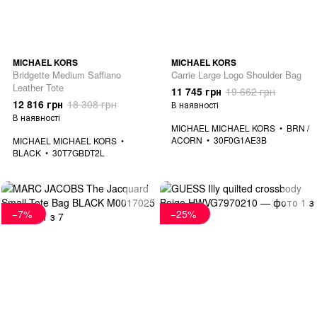
MICHAEL KORS
MICHAEL KORS
Bridgette Medium Saffiano
Carrie Large Logo Shoulder Bag
Leather Tote
11 745 грн
19 662 грн
12 816 грн
18 308 грн
В наявності
В наявності
MICHAEL MICHAEL KORS
BRN /
ACORN
30F0G1AE3B
MICHAEL MICHAEL KORS
BLACK
30T7GBDT2L
−7%
−25%