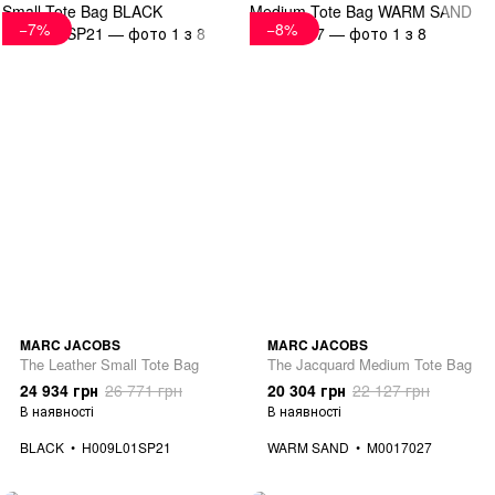
−7%
−8%
MARC JACOBS
MARC JACOBS
The Leather Small Tote Bag
The Jacquard Medium Tote Bag
24 934 грн
26 771 грн
20 304 грн
22 127 грн
В наявності
В наявності
BLACK
H009L01SP21
WARM SAND
M0017027