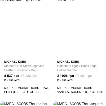
MICHAEL KORS
MICHAEL KORS
Mercer Extra-Small Logo and
Hamilton Legacy Small Logo
Leather Crossbody Bag
Belted Satchel
8 537 грн
15 283 грн
21 906 грн
29 281 грн
В наявності
В наявності
MICHAEL MICHAEL KORS
PWD
MICHAEL MICHAEL KORS
BLSH MLT
35T1GM9C0I
VANILLA / ACORN
30F1G9HS5B