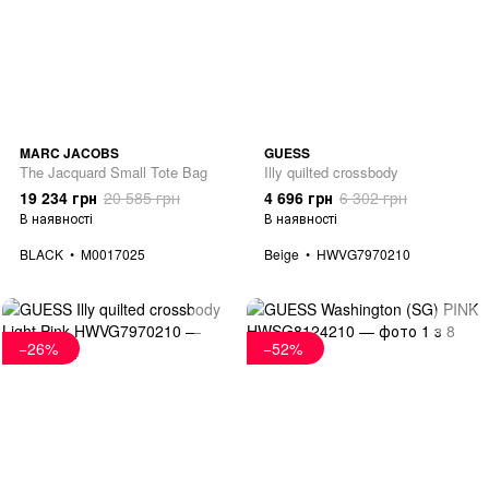
MARC JACOBS
GUESS
The Jacquard Small Tote Bag
Illy quilted crossbody
19 234 грн
20 585 грн
4 696 грн
6 302 грн
В наявності
В наявності
BLACK
M0017025
Beige
HWVG7970210
−26%
−52%