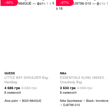
−30%
−27%
GUESS
Nike
LITTLE BAY SHOULDER Bag -
ESSENTIALS SLING UNISEX -
Handbag
Crossbody Bag
4 686 грн
6 682 грн
3 634 грн
4 968 грн
В наявності
В наявності
Aloe palm
BG31984GUE
Nike Sportswear
Black / Ironstone
DJ9796-010