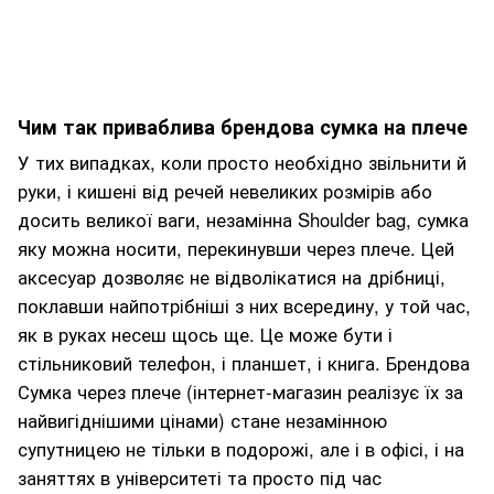
Чим так приваблива брендова сумка на плече
У тих випадках, коли просто необхідно звільнити й
руки, і кишені від речей невеликих розмірів або
досить великої ваги, незамінна Shoulder bag, сумка
яку можна носити, перекинувши через плече. Цей
аксесуар дозволяє не відволікатися на дрібниці,
поклавши найпотрібніші з них всередину, у той час,
як в руках несеш щось ще. Це може бути і
стільниковий телефон, і планшет, і книга. Брендова
Сумка через плече (інтернет-магазин реалізує їх за
найвигіднішими цінами) стане незамінною
супутницею не тільки в подорожі, але і в офісі, і на
заняттях в університеті та просто під час