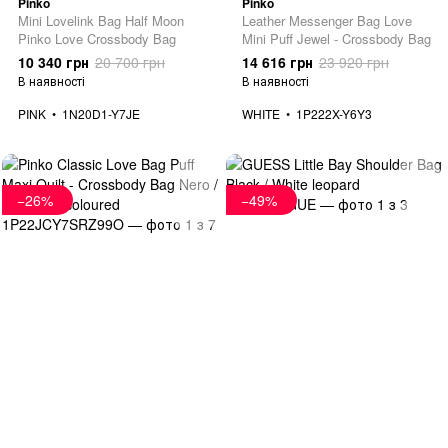
Pinko
Pinko
Mini Lovelink Bag Half Moon
Leather Messenger Bag Love
Pinko Love Crossbody Bag
Mini Puff Jewel - Crossbody Bag
10 340 грн
20 700 грн
14 616 грн
23 920 грн
В наявності
В наявності
PINK
1N20D1-Y7JE
WHITE
1P222X-Y6Y3
−26%
−49%