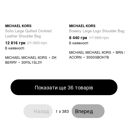
MICHAEL KORS
MICHAEL KORS
Soho Large Quilted Crinkled
Bowery Large Logo Shoulder Bag
Leather Shoulder Bag
8 440 грн
17 965 грн
12 816 грн
21 360 грн
В наявності
В наявності
MICHAEL MICHAEL KORS
BRN /
ACORN
30S0GBOH7B
MICHAEL MICHAEL KORS
DK
BERRY
30F0L1SL3Y
Показати ще 36 товарів
Назад
Вперед
1
з 383