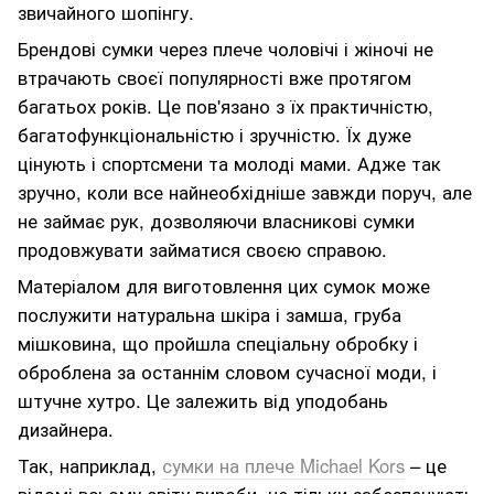
звичайного шопінгу.
Брендові сумки через плече чоловічі і жіночі не
втрачають своєї популярності вже протягом
багатьох років. Це пов'язано з їх практичністю,
багатофункціональністю і зручністю. Їх дуже
цінують і спортсмени та молоді мами. Адже так
зручно, коли все найнеобхідніше завжди поруч, але
не займає рук, дозволяючи власникові сумки
продовжувати займатися своєю справою.
Матеріалом для виготовлення цих сумок може
послужити натуральна шкіра і замша, груба
мішковина, що пройшла спеціальну обробку і
оброблена за останнім словом сучасної моди, і
штучне хутро. Це залежить від уподобань
дизайнера.
Так, наприклад,
сумки на плече Michael Kors
– це
відомі всьому світу вироби, не тільки забезпечують