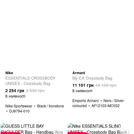
Nike
Armani
ESSENTIALS CROSSBODY
My EA Crossbody Bag
UNISEX - Crossbody Bag
11 101 грн
16 100 грн
2 254 грн
2 530 грн
В наявності
В наявності
Emporio Armani
Nero / Silver-
coloured
AF12103-MC032
Nike Sportswear
Black / Ironstone
DJ9794-010