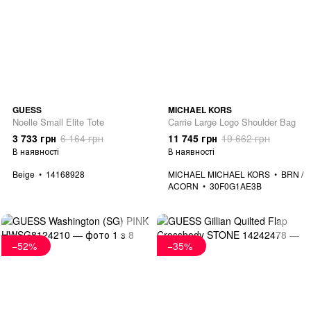
GUESS
MICHAEL KORS
Noelle Small Elite Tote
Carrie Large Logo Shoulder Bag
3 733 грн
6 164 грн
11 745 грн
19 662 грн
В наявності
В наявності
Beige
14168928
MICHAEL MICHAEL KORS
BRN /
ACORN
30F0G1AE3B
−52%
−35%