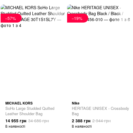
−57%
−19%
MICHAEL KORS
Nike
SoHo Large Studded Quilted
HERITAGE UNISEX - Crossbody
Leather Shoulder Bag
Bag
14 955 грн
34 686 грн
2 388 грн
2 944 грн
В наявності
В наявності