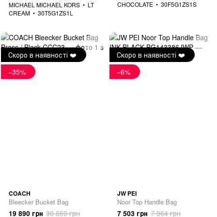
CHOCOLATE
30F5G1ZS1S
MICHAEL MICHAEL KORS
LT
CREAM
30T5G1ZS1L
Скоро в наявності ❤️
Скоро в наявності ❤️
−35%
−6%
COACH
JW PEI
Bleecker Bucket Bag
Noor Top Handle Bag
19 890 грн
30 659 грн
7 503 грн
7 964 грн