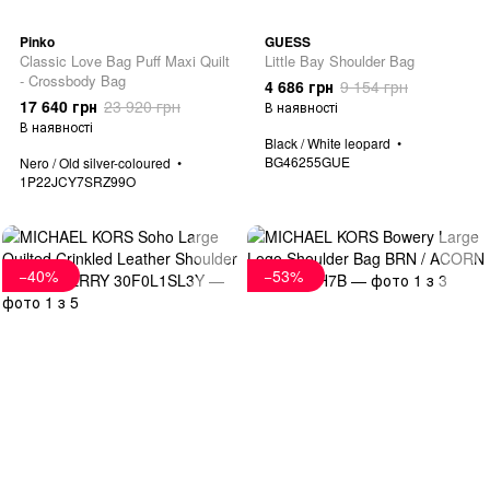
Pinko
GUESS
Classic Love Bag Puff Maxi Quilt
Little Bay Shoulder Bag
- Crossbody Bag
4 686 грн
9 154 грн
17 640 грн
23 920 грн
В наявності
В наявності
Black / White leopard
BG46255GUE
Nero / Old silver-coloured
1P22JCY7SRZ99O
−40%
−53%