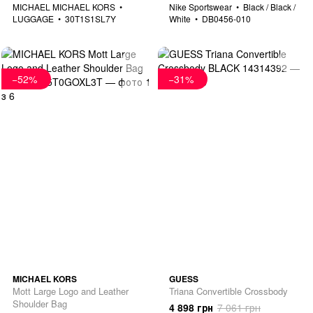
MICHAEL MICHAEL KORS
Nike Sportswear
Black / Black /
LUGGAGE
30T1S1SL7Y
White
DB0456-010
−52%
−31%
MICHAEL KORS
GUESS
Mott Large Logo and Leather
Triana Convertible Crossbody
Shoulder Bag
4 898 грн
7 061 грн