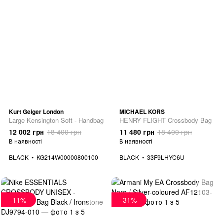
Kurt Geiger London
MICHAEL KORS
Large Kensington Soft - Handbag
HENRY FLIGHT Crossbody Bag
12 002 грн
18 400 грн
11 480 грн
18 400 грн
В наявності
В наявності
BLACK
KG214W00000800100
BLACK
33F9LHYC6U
−11%
−31%