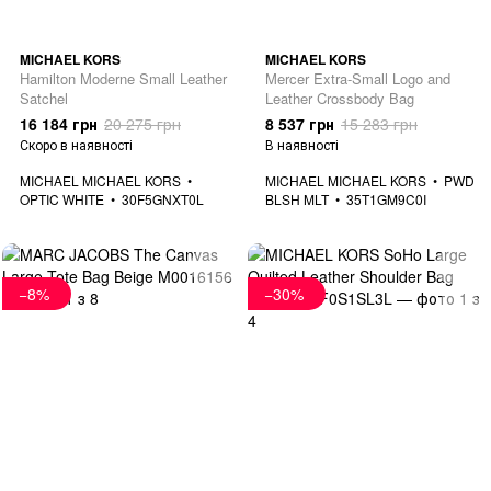
MICHAEL KORS
MICHAEL KORS
Hamilton Moderne Small Leather
Mercer Extra-Small Logo and
Satchel
Leather Crossbody Bag
16 184 грн
20 275 грн
8 537 грн
15 283 грн
Скоро в наявності
В наявності
MICHAEL MICHAEL KORS
MICHAEL MICHAEL KORS
PWD
OPTIC WHITE
30F5GNXT0L
BLSH MLT
35T1GM9C0I
−8%
−30%