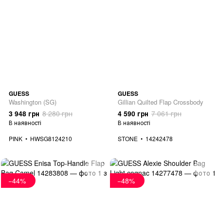
GUESS
GUESS
Washington (SG)
Gillian Quilted Flap Crossbody
3 948 грн
8 280 грн
4 590 грн
7 061 грн
В наявності
В наявності
PINK
HWSG8124210
STONE
14242478
−44%
−48%