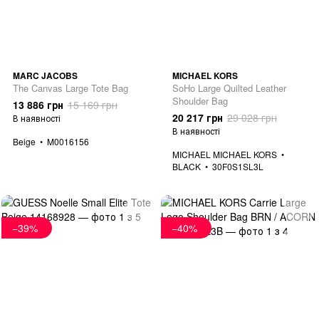
MARC JACOBS
MICHAEL KORS
The Canvas Large Tote Bag
SoHo Large Quilted Leather
Shoulder Bag
13 886 грн
15 169 грн
20 217 грн
29 028 грн
В наявності
В наявності
Beige
M0016156
MICHAEL MICHAEL KORS
BLACK
30F0S1SL3L
−39%
−40%