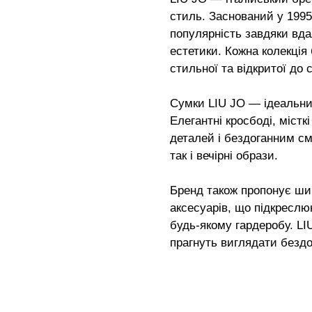
стиль. Заснований у 1995 
популярність завдяки вд
естетики. Кожна колекція
стильної та відкритої до с
Сумки LIU JO — ідеальни
Елегантні кросбоді, містк
деталей і бездоганним см
так і вечірні образи.
Бренд також пропонує шир
аксесуарів, що підкреслю
будь-якому гардеробу. LIU
прагнуть виглядати безд