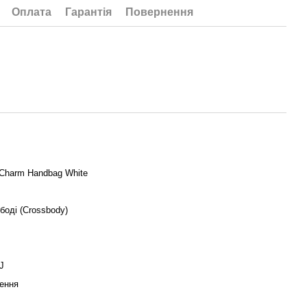
Оплата
Гарантія
Повернення
 Charm Handbag White
боді (Crossbody)
J
ення