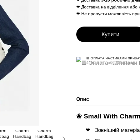
❤ Доставка
5-10 робочих дні
❤ Доставка на відділення або 
❤ Не пропусти можливість при
Купити
🟩 ОПЛАТА ЧАСТИНАМИ ПРИВА
4 платежі по 2 201.00 грн
Опис
❀ Small With Char
Зовнішній матеріа