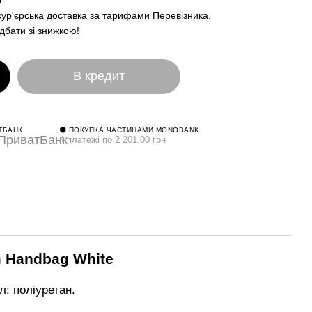
в
.
кур'єрська доставка за тарифами Перевізника.
дбати зі знижкою!
В кредит
ТБАНК
⚫ ПОКУПКА ЧАСТИНАМИ MONOBANK
4 платежі по 2 201.00 грн
m Handbag White
л: поліуретан.