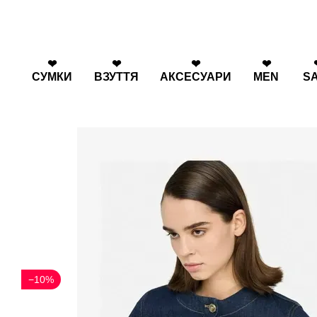
Перейти к основному контенту
❤
❤
❤
❤
СУМКИ
ВЗУТТЯ
АКСЕСУАРИ
MEN
S
−10%