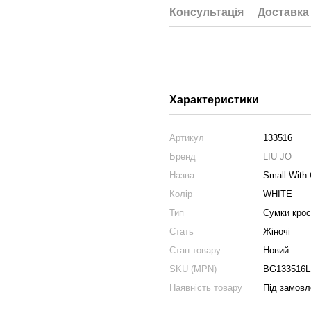
Консультація
Доставка
Характеристики
Артикул
133516
Бренд
LIU JO
Назва
Small With
Колір
WHITE
Тип
Сумки крос
Стать
Жіночі
Стан товару
Новий
SKU (MPN)
BG133516L
Наявність товару
Під замовл