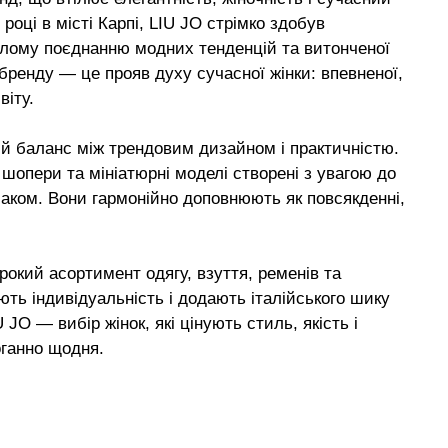
році в місті Карпі, LIU JO стрімко здобув
алому поєднанню модних тенденцій та витонченої
 бренду — це прояв духу сучасної жінки: впевненої,
віту.
й баланс між трендовим дизайном і практичністю.
і шопери та мініатюрні моделі створені з увагою до
аком. Вони гармонійно доповнюють як повсякденні,
окий асортимент одягу, взуття, ременів та
ють індивідуальність і додають італійського шику
 JO — вибір жінок, які цінують стиль, якість і
оганно щодня.