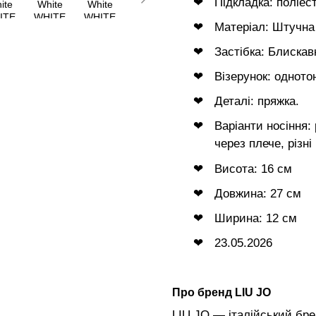
Підкладка: поліес
Матеріал: Штучна
Застібка: Блискав
Візерунок: одното
Деталі: пряжка.
Варіанти носіння:
через плече, різні
Висота: 16 см
Довжина: 27 см
Ширина: 12 см
23.05.2026
Про бренд LIU JO
LIU JO — італійський брен