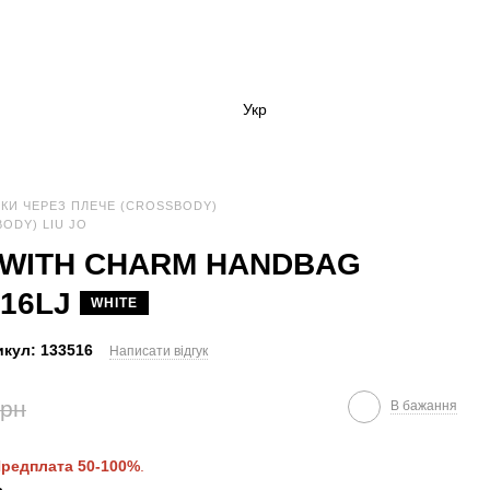
Укр
КИ ЧЕРЕЗ ПЛЕЧЕ (CROSSBODY)
ODY) LIU JO
L WITH CHARM HANDBAG
516LJ
WHITE
кул: 133516
Написати відгук
грн
В бажання
редплата 50-100%
.