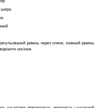
тер
 шкіра
ка
нний
 регульований ремінь через плече, знімний ремінь
 варіанти носіння.
д, що втілює елегантність, жіночність і сучасний