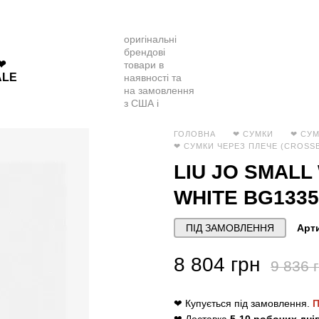
❤
ALE
ГОЛОВНА
❤ СУМКИ
❤ СУМ
❤ СУМКИ ЧЕРЕЗ ПЛЕЧЕ (CROSSB
LIU JO SMAL
WHITE BG133
ПІД ЗАМОВЛЕННЯ
Арти
8 804 грн
9 836 
❤ Купується під замовлення.
П