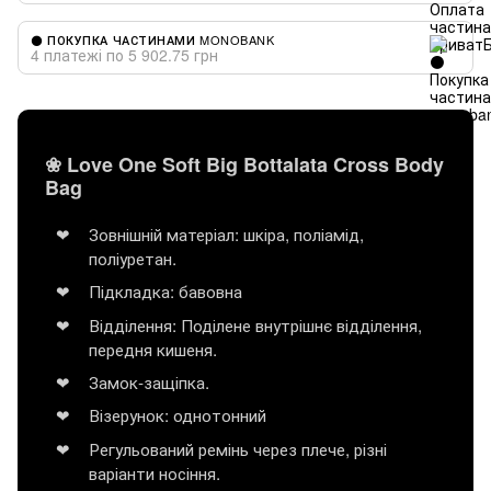
⚫ ПОКУПКА ЧАСТИНАМИ MONOBANK
4 платежі по 5 902.75 грн
❀ Love One Soft Big Bottalata Cross Body
Bag
Зовнішній матеріал: шкіра, поліамід,
поліуретан.
Підкладка: бавовна
Відділення: Поділене внутрішнє відділення,
передня кишеня.
Замок-защіпка.
Візерунок: однотонний
Регульований ремінь через плече, різні
варіанти носіння.