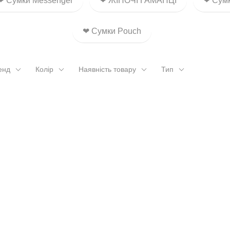
❤ Сумки Messenger
❤ ЖІНОЧІ ГАМАНЦІ
❤ Сумк
❤ Сумки Pouch
енд
Колір
Наявність товару
Тип