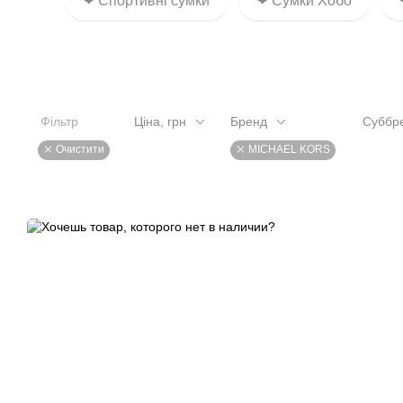
❤ Спортивні сумки
❤ Сумки Хобо
Фільтр
Ціна, грн
Бренд
Суббр
Очистити
MICHAEL KORS