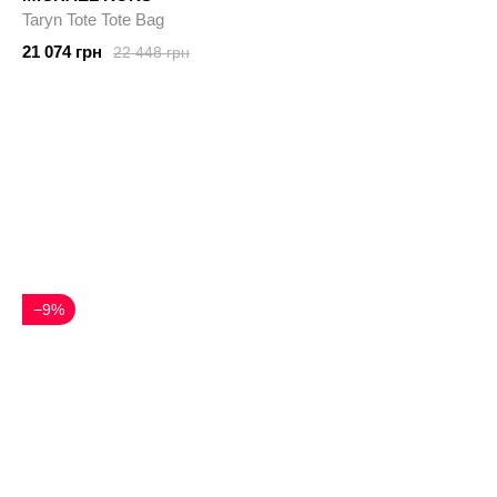
Taryn Tote Tote Bag
21 074 грн
22 448 грн
−9%