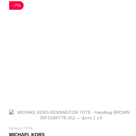
−7%
Артикул: 73714
MICHAEL KORS