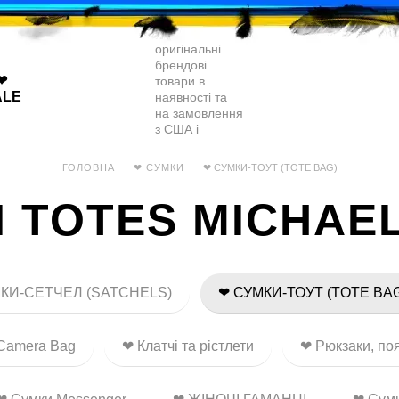
❤
ALE
ГОЛОВНА
❤ СУМКИ
❤ СУМКИ-ТОУТ (TOTE BAG)
 TOTES MICHAE
КИ-СЕТЧЕЛ (SATCHELS)
❤ СУМКИ-ТОУТ (TOTE BA
Camera Bag
❤ Клатчі та рістлети
❤ Рюкзаки, поя