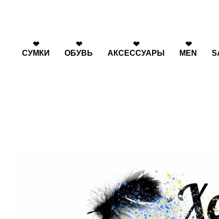
Перейти к основному контенту
❤
❤
❤
❤
СУМКИ
ОБУВЬ
АКСЕССУАРЫ
MEN
S