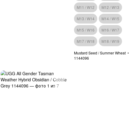
M11 / W12
M12 / W13
M13 / W14
M14 / W15
M15 / W16
M16 / W17
M17 / W18
M18 / W19
Mustard Seed / Summer Wheat
1144096