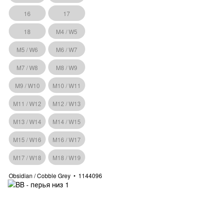
16
17
18
M4 / W5
M5 / W6
M6 / W7
M7 / W8
M8 / W9
M9 / W10
M10 / W11
M11 / W12
M12 / W13
M13 / W14
M14 / W15
M15 / W16
M16 / W17
M17 / W18
M18 / W19
Obsidian / Cobble Grey
1144096