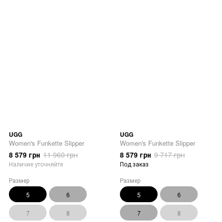
UGG
UGG
Women's Funkette Slipper
Women's Funkette Slipper
8 579 грн
11 960 грн
8 579 грн
9 717 грн
Наличие уточняйте
Под заказ
Размер
Размер
5
6
5
6
7
8
7
8