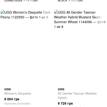
Dusted cocoa
1171390
BLACK
1171390
UGG
UGG
Women's Disquette
All Gender Tasman Weather
Hybrid
8 004 грн
9 729 грн
Наличие уточняйте