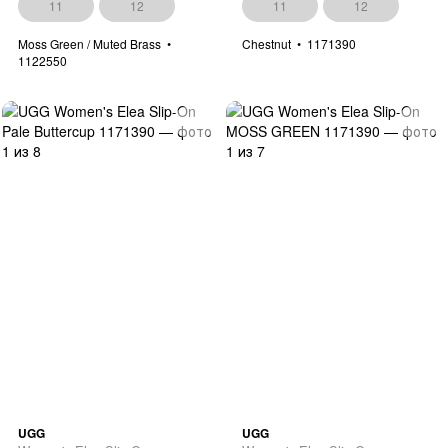
11
12
11
12
Moss Green / Muted Brass
Chestnut
1171390
1122550
UGG
UGG