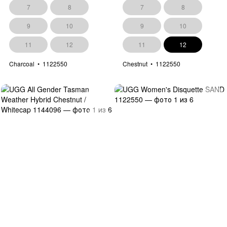
7
8
7
8
9
10
9
10
11
12
11
12
Charcoal
1122550
Chestnut
1122550