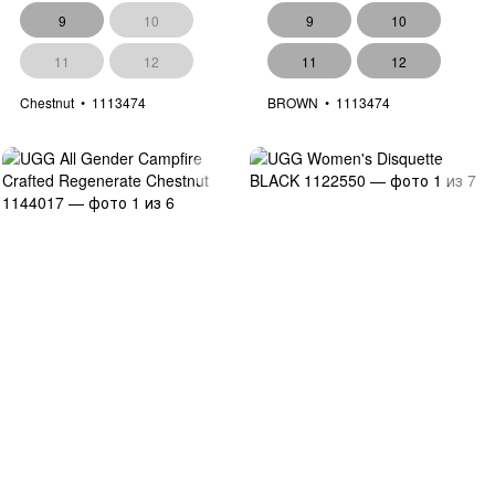
9
10
9
10
11
12
11
12
Chestnut
1113474
BROWN
1113474