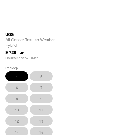
UGG
All Gender Tasman Weather
Hybrid
9 729 грн
Наличие уточняйте
Размер
4
5
6
7
8
9
10
11
12
13
14
15