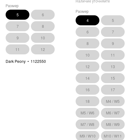
Наличие уточняйте
Размер
Размер
5
6
4
5
7
8
6
7
9
10
8
9
11
12
10
11
Dark Peony
1122550
12
13
14
15
16
17
18
M4 / W5
M5 / W6
M6 / W7
M7 / W8
M8 / W9
M9 / W10
M10 / W11