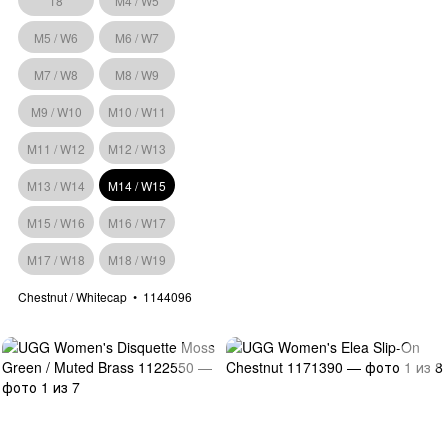
18
M4 / W5
M5 / W6
M6 / W7
M7 / W8
M8 / W9
M9 / W10
M10 / W11
M11 / W12
M12 / W13
M13 / W14
M14 / W15
M15 / W16
M16 / W17
M17 / W18
M18 / W19
Chestnut / Whitecap
1144096