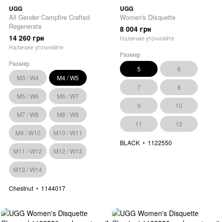
UGG
UGG
All Gender Campfire Crafted
Women's Disquette
Regenerate
8 004 грн
14 260 грн
Наличие уточняйте
Наличие уточняйте
Размер
Размер
5
6
M3 / W4
M4 / W5
7
8
M5 / W6
M6 / W7
9
10
M7 / W8
M8 / W9
11
12
M9 / W10
M10 / W11
BLACK
1122550
M11 / W12
M12 / W13
M13 / W14
Chestnut
1144017