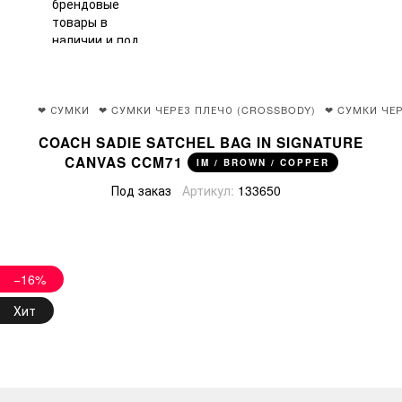
❤ СУМКИ
❤ CУМКИ ЧЕРЕЗ ПЛЕЧО (CROSSBODY)
❤ CУМКИ ЧЕ
COACH SADIE SATCHEL BAG IN SIGNATURE
CANVAS CCM71
IM / BROWN / COPPER
Под заказ
Артикул:
133650
−16%
Хит