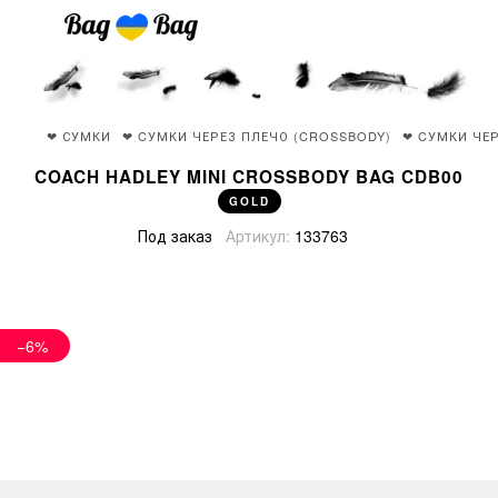
❤ СУМКИ
❤ CУМКИ ЧЕРЕЗ ПЛЕЧО (CROSSBODY)
❤ CУМКИ ЧЕ
COACH HADLEY MINI CROSSBODY BAG CDB00
GOLD
Под заказ
Артикул:
133763
−6%