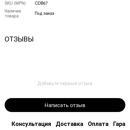
SKU (MPN)
CDB67
Наличие
Под заказ
товара
ОТЗЫВЫ
Добавьте первый отзыв
Написать отзыв
Консультация
Доставка
Оплата
Гаран