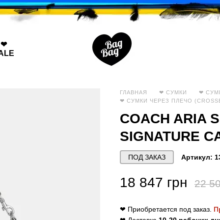
❤
ALE
ГЛАВНАЯ
❤ СУМКИ
❤ CУМ
❤ CУМКИ ЧЕРЕЗ ПЛЕЧО (CROSS
COACH ARIA 
SIGNATURE C
ПОД ЗАКАЗ
Артикул: 1
18 847 грн
22 50
❤ Приобретается под заказ.
П