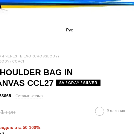
Рус
КИ ЧЕРЕЗ ПЛЕЧО (CROSSBODY)
BODY) COACH
SHOULDER BAG IN
ANVAS CCL27
SV / GRAY / SILVER
33665
Оставить отзыв
1 грн
В желания
редоплата 50-100%
.