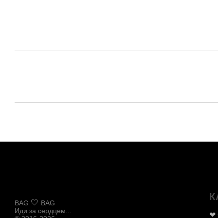
К
🤍
BAG
BAG
Иди за сердцем...
❤