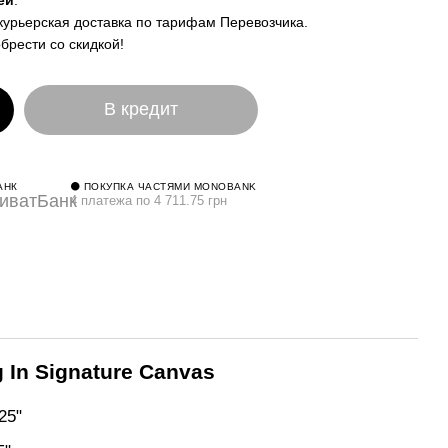
ей
.
курьерская доставка по тарифам Перевозчика.
брести со скидкой!
В кредит
АНК
⚫ ПОКУПКА ЧАСТЯМИ MONOBANK
4 платежа по 4 711.75 грн
g In Signature Canvas
25"