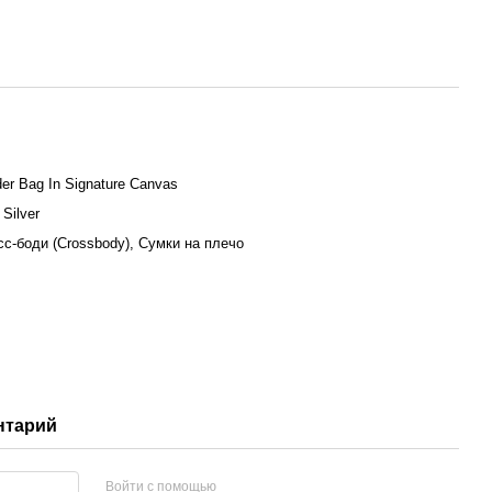
der Bag In Signature Canvas
 Silver
сс-боди (Crossbody), Сумки на плечо
нтарий
Войти с помощью