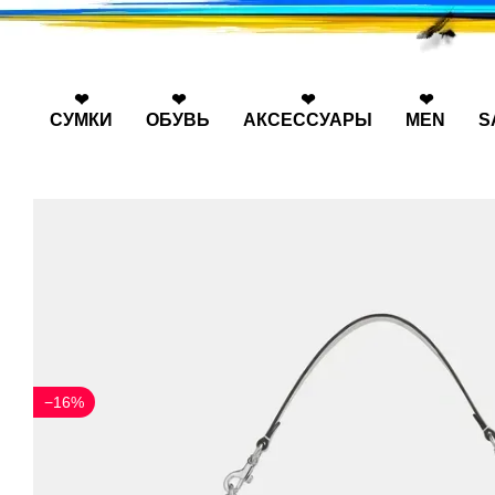
Перейти к основному контенту
❤
❤
❤
❤
СУМКИ
ОБУВЬ
АКСЕССУАРЫ
MEN
S
−16%