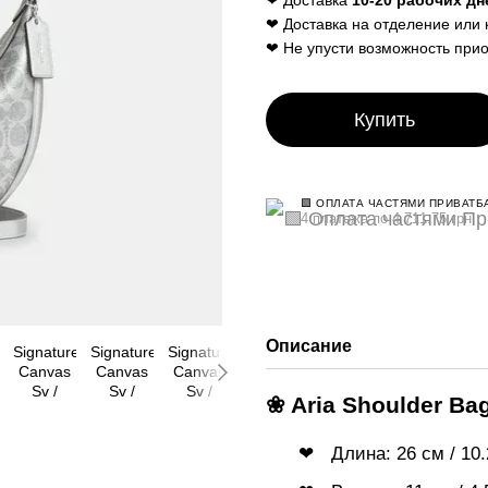
❤ Доставка
10-20 рабочих дн
❤ Доставка на отделение или 
❤ Не упусти возможность прио
Купить
🟩 ОПЛАТА ЧАСТЯМИ ПРИВАТБ
4 платежа по 4 711.75 грн
Описание
❀ Aria Shoulder Ba
Длина: 26 см / 10.