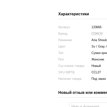
Характеристики
Артикул
133665
Бренд
COACH
Название
Aria Shoul
Цвет
Sv / Gray /
Тип
Сумки кро
Пол
Женские
Состояние товара
Новый
SKU (MPN)
CCL27
Наличие товара
Под заказ
Новый отзыв или комме