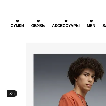
Перейти к основному контенту
❤
❤
❤
❤
СУМКИ
ОБУВЬ
АКСЕССУАРЫ
MEN
S
Хит