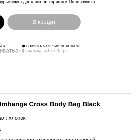
курьерская доставка по тарифам Перевозчика.
В кредит
АНК
⚫ ПОКУПКА ЧАСТЯМИ MONOBANK
4 платежа по 873.75 грн
Umhange Cross Body Bag Black
л: хлопок
к
ное отделение, отделение для мелочей.