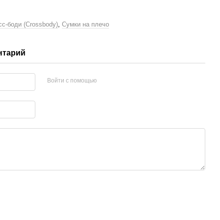
сс-боди (Crossbody)
,
Сумки на плечо
нтарий
Войти с помощью