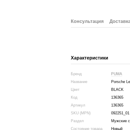
Консультация
Доставк
Характеристики
Бренд
PUMA
Название
Porsche L
Цвет
BLACK
Код
136365
Артикул
136365
SKU (MPN)
092251_01
Раздел
Мужские с
Состояние товара
Новый