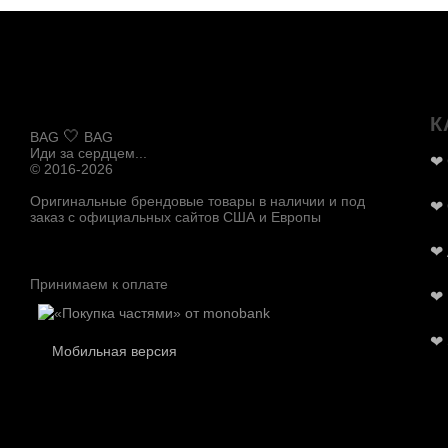
К
🤍
BAG
BAG
Иди за сердцем...
❤
© 2016-2026
Оригинальные брендовые товары в наличии и под
❤
заказ с официальных сайтов США и Европы
❤
Принимаем к оплате
❤
❤
Мобильная версия