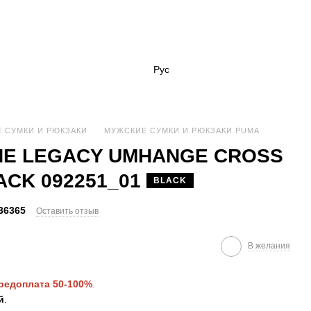
Рус
 СУМКИ И РЮКЗАКИ
МУЖСКИЕ СУМКИ И РЮКЗАКИ PUMA
E LEGACY UMHANGE CROSS
ACK 092251_01
BLACK
36365
Оставить отзыв
В желания
редоплата 50-100%
.
й
.