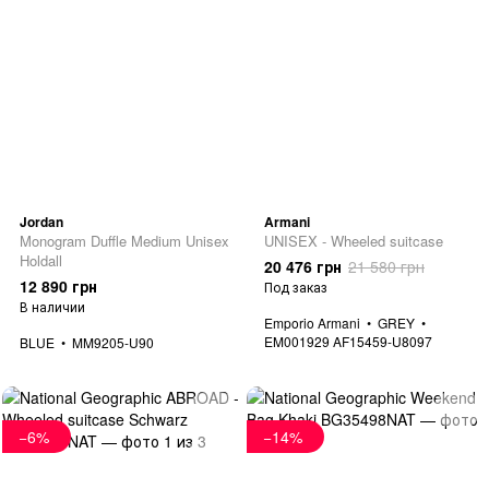
Jordan
Armani
Monogram Duffle Medium Unisex
UNISEX - Wheeled suitcase
Holdall
20 476 грн
21 580 грн
12 890 грн
Под заказ
В наличии
Emporio Armani
GREY
EM001929 AF15459-U8097
BLUE
MM9205-U90
−6%
−14%