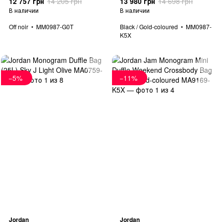
12 757 грн
14 205 грн
13 980 грн
14 698 грн
В наличии
В наличии
Off noir
MM0987-G0T
Black / Gold-coloured
MM0987-
K5X
−5%
−11%
Jordan
Jordan