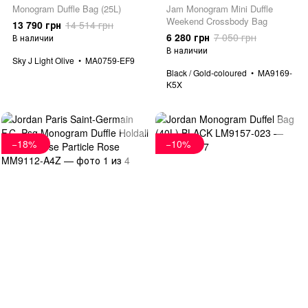
Monogram Duffle Bag (25L)
Jam Monogram Mini Duffle
Weekend Crossbody Bag
13 790 грн
14 514 грн
6 280 грн
7 050 грн
В наличии
В наличии
Sky J Light Olive
MA0759-EF9
Black / Gold-coloured
MA9169-
K5X
−18%
−10%