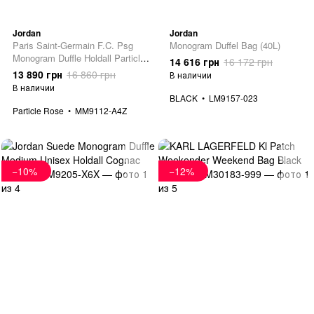
Jordan
Jordan
Paris Saint-Germain F.C. Psg
Monogram Duffel Bag (40L)
Monogram Duffle Holdall Particle
14 616 грн
16 172 грн
Rose
13 890 грн
16 860 грн
В наличии
В наличии
BLACK
LM9157-023
Particle Rose
MM9112-A4Z
−10%
−12%