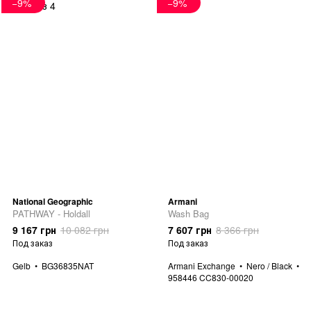
−9%
−9%
National Geographic
Armani
PATHWAY - Holdall
Wash Bag
9 167 грн
10 082 грн
7 607 грн
8 366 грн
Под заказ
Под заказ
Gelb
BG36835NAT
Armani Exchange
Nero / Black
958446 CC830-00020