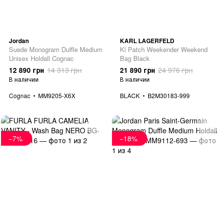
Jordan
KARL LAGERFELD
Suede Monogram Duffle Medium
Kl Patch Weekender Weekend
Unisex Holdall Cognac
Bag Black
12 890 грн
14 313 грн
21 890 грн
24 976 грн
В наличии
В наличии
Cognac
MM9205-X6X
BLACK
B2M30183-999
−7%
−18%