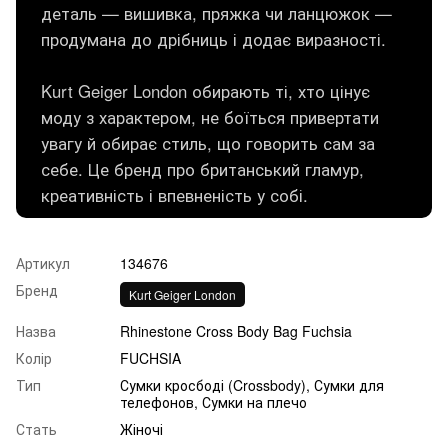
деталь — вишивка, пряжка чи ланцюжок —
продумана до дрібниць і додає виразності.
Kurt Geiger London обирають ті, хто цінує
моду з характером, не боїться привертати
увагу й обирає стиль, що говорить сам за
себе. Це бренд про британський гламур,
креативність і впевненість у собі.
Артикул
134676
Бренд
Kurt Geiger London
Назва
Rhinestone Cross Body Bag Fuchsia
Колір
FUCHSIA
Тип
Сумки кросбоді (Crossbody), Сумки для
телефонов, Сумки на плечо
Стать
Жіночі