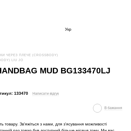
Укр
КИ ЧЕРЕЗ ПЛЕЧЕ (CROSSBODY)
ODY) LIU JO
 HANDBAG MUD BG133470LJ
тикул: 133470
Написати відгук
В бажання
ть товару. Зв'яжіться з нами, для з'ясування можливості
анній раз товар був доступний більше місяця тому. Ми вас