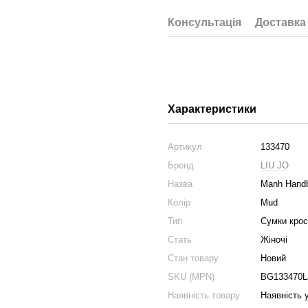
Консультація
Доставка
Характеристики
Артикул
133470
Бренд
LIU JO
Назва
Manh Hand
Колір
Mud
Тип
Сумки крос
Стать
Жіночі
Стан товару
Новий
SKU (MPN)
BG133470L
Наявність товару
Наявність 