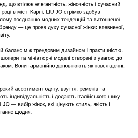
д, що втілює елегантність, жіночність і сучасний
році в місті Карпі, LIU JO стрімко здобув
алому поєднанню модних тенденцій та витонченої
 бренду — це прояв духу сучасної жінки: впевненої,
віту.
й баланс між трендовим дизайном і практичністю.
і шопери та мініатюрні моделі створені з увагою до
аком. Вони гармонійно доповнюють як повсякденні,
окий асортимент одягу, взуття, ременів та
ють індивідуальність і додають італійського шику
 JO — вибір жінок, які цінують стиль, якість і
оганно щодня.