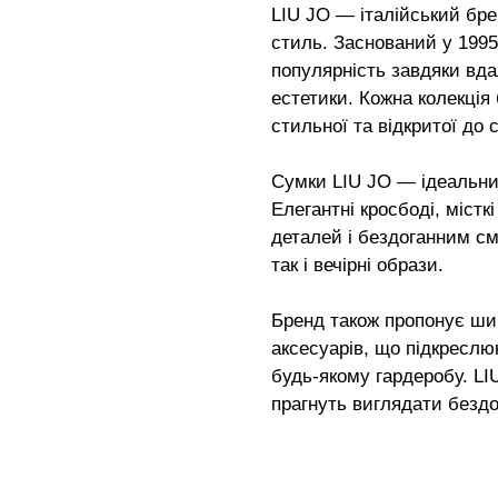
LIU JO — італійський брен
стиль. Заснований у 1995 
популярність завдяки вд
естетики. Кожна колекція
стильної та відкритої до с
Сумки LIU JO — ідеальни
Елегантні кросбоді, містк
деталей і бездоганним см
так і вечірні образи.
Бренд також пропонує шир
аксесуарів, що підкреслю
будь-якому гардеробу. LIU
прагнуть виглядати безд