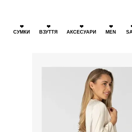
Перейти к основному контенту
❤
❤
❤
❤
СУМКИ
ВЗУТТЯ
АКСЕСУАРИ
MEN
S