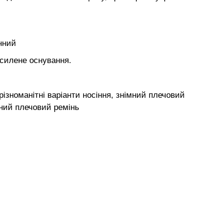
нний
осилене оснування.
 різноманітні варіанти носіння, знімний плечовий
аний плечовий ремінь