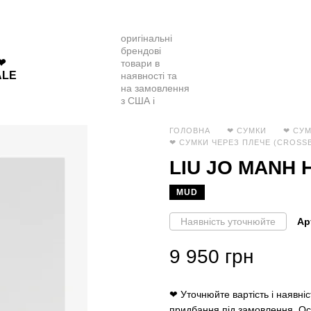
❤
ALE
ГОЛОВНА
❤ СУМКИ
❤ СУМ
❤ СУМКИ ЧЕРЕЗ ПЛЕЧЕ (CROSSB
LIU JO MANH
MUD
Наявність уточнюйте
Ар
9 950 грн
❤ Уточнюйте вартість і наявніс
придбання під замовлення. Ост