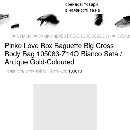
❤ СУМКИ
❤ СУМКИ ЧЕРЕЗ ПЛЕЧЕ (CROSSBODY)
❤ СУМКИ
Pinko Love Box Baguette Big Cross
Body Bag 105083-Z14Q
Bianco Seta /
Antique Gold-Coloured
Наявність уточнюйте
Артикул:
133613