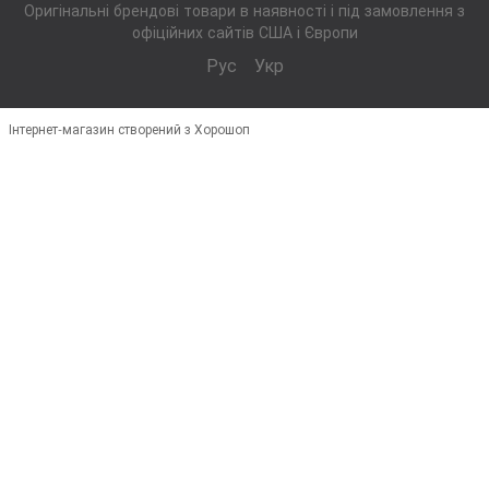
Оригінальні брендові товари в наявності і під замовлення з
офіційних сайтів США і Європи
Рус
Укр
Інтернет-магазин створений з Хорошоп