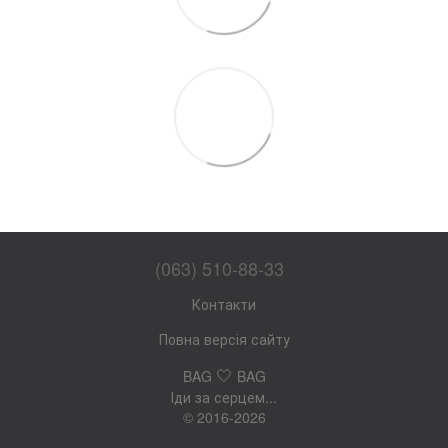
(063) 510-88-33
Контакти
Повна версія сайту
🤍
BAG
BAG
Іди за серцем...
© 2016-2026