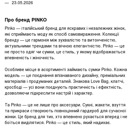
23.05.2026
Про бренд PINKO
Pinko — італійський бренд для яскравих і незалежних жінок,
які сприймають моду як спосіб самовираження. Колекції
бренду — це гармонія між зухвалістю та витонченістю,
актуальними трендами та вічною елегантністю. Pinko — це
не просто одяг чи сумки, це стиль, у якому відображається
впевненість і жіночність.
Особливе місце в асортименті займають сумки Pinko. Кожна
модель — це поєднання впізнаваного дизайну, преміальних
матеріалів і продуманих деталей. Знакова Love Bag, клатчі,
кросбоді — усі вони поєднують практичність і ефектність,
дозволяючи підкреслити настрій і характер.
Та Pinko — це не лише про аксесуари. Сукні, жакети, взуття
та прикраси створюють повноцінний гардероб для сучасної
жінки. Це бренд для тих, хто впевнено рухається вперед і не
боїться виділятися. Pinko — це стиль, який надихає.