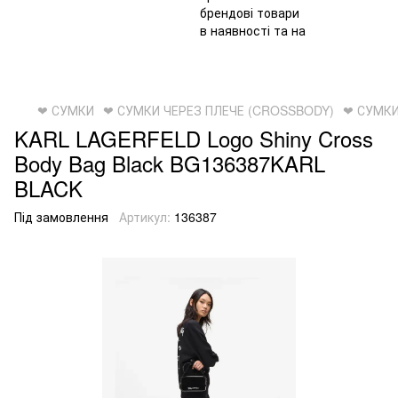
❤ СУМКИ
❤ СУМКИ ЧЕРЕЗ ПЛЕЧЕ (CROSSBODY)
❤ СУМКИ
KARL LAGERFELD Logo Shiny Cross
Body Bag Black BG136387KARL
BLACK
Під замовлення
Артикул:
136387