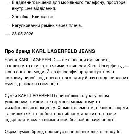
Відділення: кишеня для мобільного телефону, просторе
внутрішнє відділення.
Застібка: Блискавка
Регульований ремінь через плече.
23.05.2026
Про бренд KARL LAGERFELD JEANS
Бренд KARL LAGERFELD — це втілення сміливості,
інтелекту та стилю, за якими стояв сам Карл Лагерфельд —
ікона світової моди. Його філософія продовжується в
кожному виробі: від елегантного одягу й взуття до виразних
сумок, рюкзаків і гаманців.
Сумки KARL LAGERFELD приваблюють увагу своїм
унікальним стилем: це гармонія мінімалізму та
дизайнерського акценту. Фірмові елементи, незвичні форми
та висока якість роблять їх вибором для тих, хто хоче
підкреслити смак і вирізнятися без зайвої химерності.
Окрім сумок, бренд пропонує повноцінні колекції ready-to-