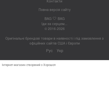
Контакти
Повна версія сайту
🤍
BAG
BAG
Іди за серцем...
© 2016-2026
Оригінальні брендові товари в наявності і під замовлення з
офіційних сайтів США і Європи
Рус
Укр
Інтернет-магазин створений з Хорошоп