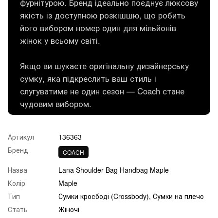
фурнітурою. Бренд ідеально поєднує люксову
якість із доступною розкішшю, що робить
його вибором номер один для мільйонів
жінок у всьому світі.
Якщо ви шукаєте оригінальну дизайнерську
сумку, яка підкреслить ваш стиль і
слугуватиме не один сезон — Coach стане
чудовим вибором.
Артикул
136363
Бренд
COACH
Назва
Lana Shoulder Bag Handbag Maple
Колір
Maple
Тип
Сумки кросбоді (Crossbody), Сумки на плечо
Стать
Жіночі