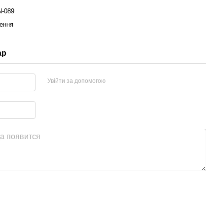
-089
ення
ар
Увійти за допомогою