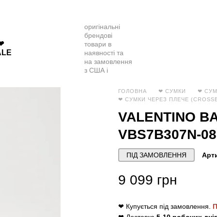
❤
ALE
ГОЛОВНА
❤ СУМКИ
❤ СУМ
❤ СУМКИ ЧЕРЕЗ ПЛЕЧЕ (CROSS
VALENTINO B
VBS7B307N-0
ПІД ЗАМОВЛЕННЯ
Арти
9 099 грн
❤ Купується під замовлення.
П