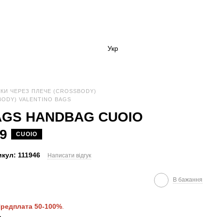
Укр
КИ ЧЕРЕЗ ПЛЕЧЕ (CROSSBODY)
BODY) VALENTINO BAGS
AGS HANDBAG CUOIO
89
CUOIO
кул: 111946
Написати відгук
В бажання
редплата 50-100%
.