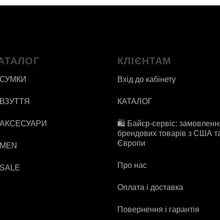
АТАЛОГ
КЛІЄНТАМ
 СУМКИ
Вхід до кабінету
 ВЗУТТЯ
КАТАЛОГ
 АКСЕСУАРИ
🛍️ Байєр-сервіс: замовленн
брендових товарів з США т
Європи
 MEN
Про нас
 SALE
Оплата і доставка
Повернення і гарантія