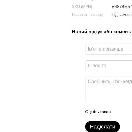
SKU (MPN)
VBS7B307N
Наявність товару
Під замовл
Новий відгук або комент
Оцініть товар
Надіслати