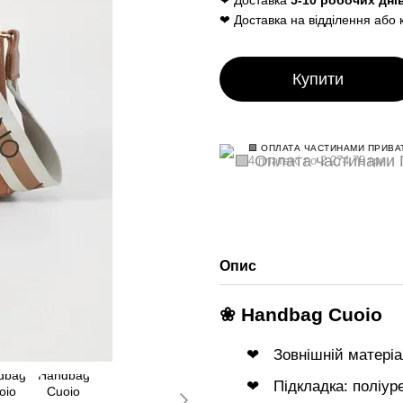
❤ Доставка
5-10 робочих дні
❤ Доставка на відділення або 
Купити
🟩 ОПЛАТА ЧАСТИНАМИ ПРИВА
4 платежі по 2 274.75 грн
Опис
❀ Handbag Cuoio
Зовнішній матеріа
Підкладка: поліур