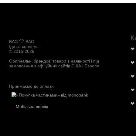
К
🤍
BAG
BAG
Іди за серцем...
❤
© 2016-2026
Оригінальні брендові товари в наявності і під
❤
замовлення з офіційних сайтів США і Європи
❤
Приймаємо до оплати
❤
❤
Мобільна версія