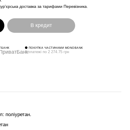
в
.
кур'єрська доставка за тарифами Перевізника.
В кредит
ТБАНК
⚫ ПОКУПКА ЧАСТИНАМИ MONOBANK
4 платежі по 2 274.75 грн
л: поліуретан.
етан