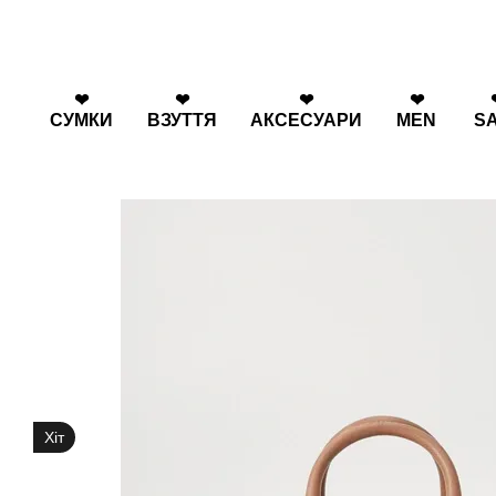
Перейти к основному контенту
❤
❤
❤
❤
СУМКИ
ВЗУТТЯ
АКСЕСУАРИ
MEN
S
Хіт