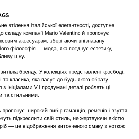
AGS
не втілення італійської елегантності, доступне
о складу компанії Mario Valentino й пропонує
ксовим аксесуарам, зберігаючи впізнавану
 Його філософія — мода, яка поєднує естетику,
ливу ціну.
зитівка бренду. У колекціях представлені кросбоді,
 та класика, яка пасує до будь-якого образу.
з ініціалами V і продумані деталі роблять ці
и та стильними.
s пропонує широкий вибір гаманців, ременів і взуття.
хочуть підкреслити свій стиль, не жертвуючи якістю
ріб — це відображення витонченого смаку з ноткою