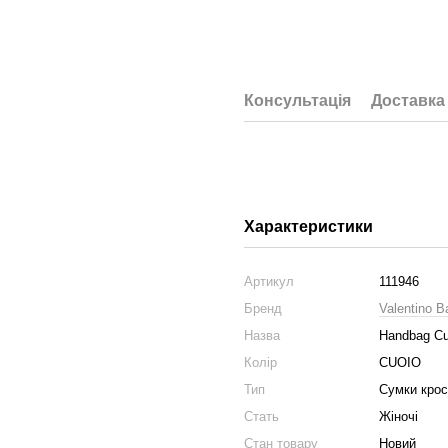
Консультація
Доставка
Характеристики
Артикул
111946
Бренд
Valentino B
Назва
Handbag Cu
Колір
CUOIO
Тип
Сумки крос
Стать
Жіночі
Стан товару
Новий