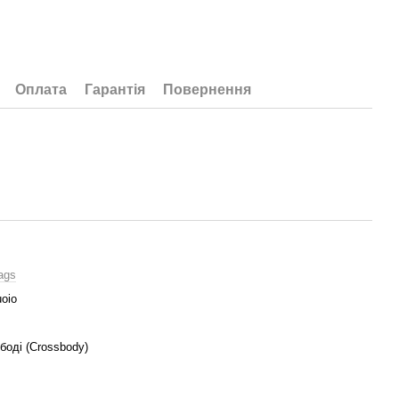
Оплата
Гарантія
Повернення
ags
oio
боді (Crossbody)