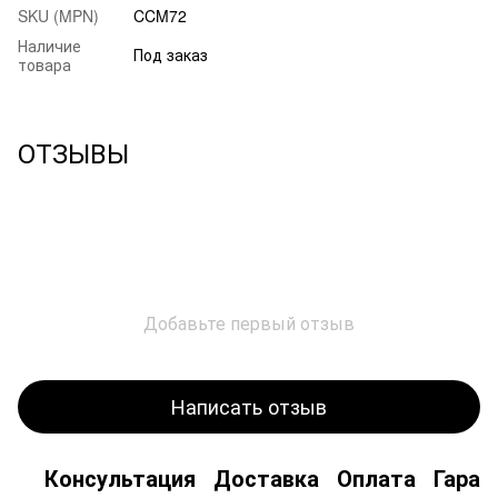
SKU (MPN)
CCM72
Наличие
Под заказ
товара
ОТЗЫВЫ
Добавьте первый отзыв
Написать отзыв
Консультация
Доставка
Оплата
Гаран