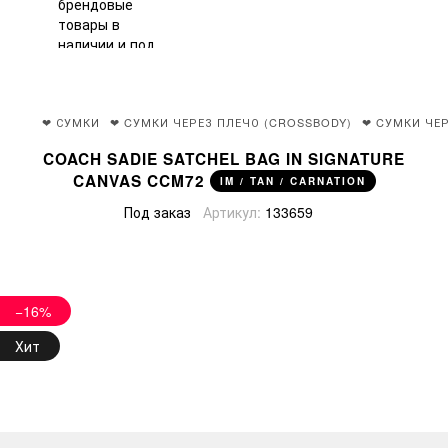
❤ СУМКИ
❤ CУМКИ ЧЕРЕЗ ПЛЕЧО (CROSSBODY)
❤ CУМКИ ЧЕ
COACH SADIE SATCHEL BAG IN SIGNATURE
CANVAS CCM72
IM / TAN / CARNATION
Под заказ
Артикул:
133659
−16%
Хит