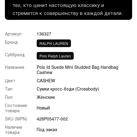
тех, кто ценит настоящую классику и
стремится к совершенству в каждой детали.
Артикул
136327
Бренд
RALPH LAUREN
Суббренд
Polo Ralph Lauren
Название
Polo Id Suede Mini Studded Bag Handbag
Cashew
Цвет
CASHEW
Тип
Сумки кросс-боди (Crossbody)
Пол
Женские
Состояние
Новый
товара
SKU (MPN)
428P05477-002
Наличие
Под заказ
товара