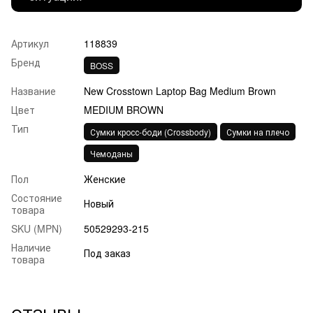
Артикул
118839
Бренд
BOSS
Название
New Crosstown Laptop Bag Medium Brown
Цвет
MEDIUM BROWN
Тип
,
,
Сумки кросс-боди (Crossbody)
Сумки на плечо
Чемоданы
Пол
Женские
Состояние
Новый
товара
SKU (MPN)
50529293-215
Наличие
Под заказ
товара