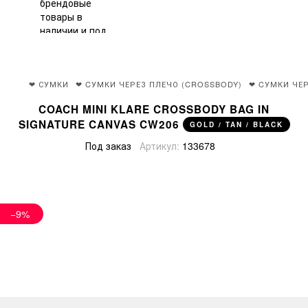
❤ СУМКИ
❤ CУМКИ ЧЕРЕЗ ПЛЕЧО (CROSSBODY)
❤ CУМКИ ЧЕ
COACH MINI KLARE CROSSBODY BAG IN
SIGNATURE CANVAS CW206
GOLD / TAN / BLACK
Под заказ
Артикул:
133678
−9%