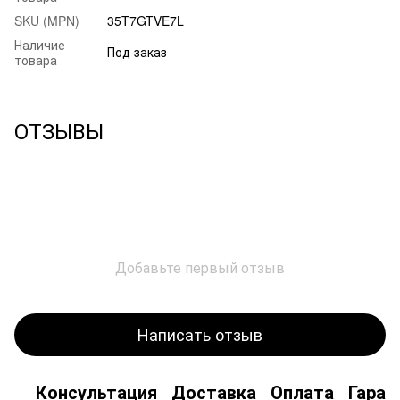
SKU (MPN)
35T7GTVE7L
Наличие
Под заказ
товара
ОТЗЫВЫ
Добавьте первый отзыв
Написать отзыв
Консультация
Доставка
Оплата
Гаран