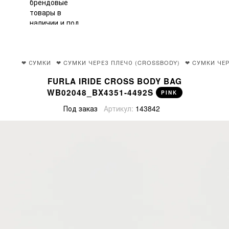
❤ СУМКИ
❤ CУМКИ ЧЕРЕЗ ПЛЕЧО (CROSSBODY)
❤ CУМКИ ЧЕР
FURLA IRIDE CROSS BODY BAG
WB02048_BX4351-4492S
PINK
Под заказ
Артикул:
143842