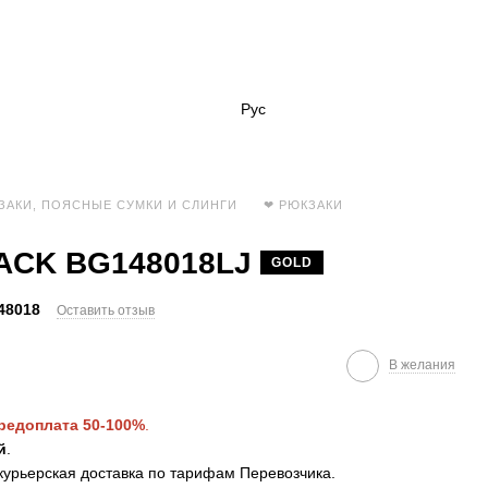
Рус
ЗАКИ, ПОЯСНЫЕ СУМКИ И СЛИНГИ
❤ РЮКЗАКИ
PACK BG148018LJ
GOLD
48018
Оставить отзыв
В желания
редоплата 50-100%
.
й
.
курьерская доставка по тарифам Перевозчика.