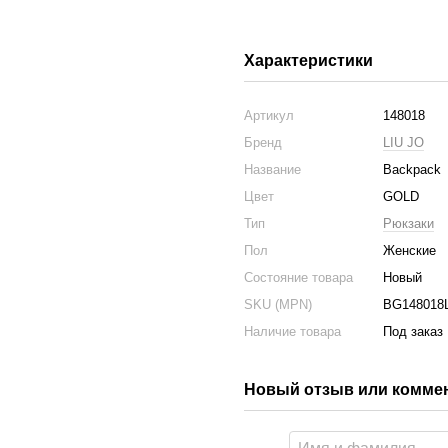
Характеристики
Артикул
148018
Бренд
LIU JO
Название
Backpack
Цвет
GOLD
Тип
Рюкзаки
Пол
Женские
Состояние товара
Новый
SKU (MPN)
BG148018
Наличие товара
Под заказ
Новый отзыв или комме