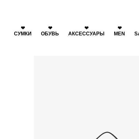
Перейти к основному контенту
❤
❤
❤
❤
СУМКИ
ОБУВЬ
АКСЕССУАРЫ
MEN
S